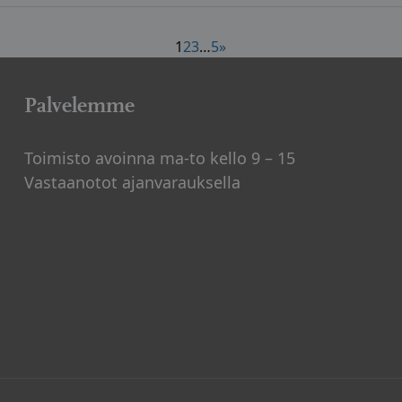
1
2
3
…
5
»
Palvelemme
Toimisto avoinna ma-to kello 9 – 15
Vastaanotot ajanvarauksella