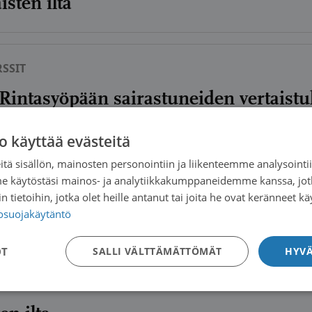
sten ilta
SSIT
intasyöpään sairastuneiden vertaistuk
o käyttää evästeitä
SSIT
tä sisällön, mainosten personointiin ja liikenteemme analysoint
me käytöstäsi mainos- ja analytiikkakumppaneidemme kanssa, jot
 kaulan alueen syöpää sairastavien ja l
 tietoihin, jotka olet heille antanut tai joita he ovat keränneet kä
minen
tosuojakäytäntö
OT
SALLI VÄLTTÄMÄTTÖMÄT
HYVÄ
SSIT