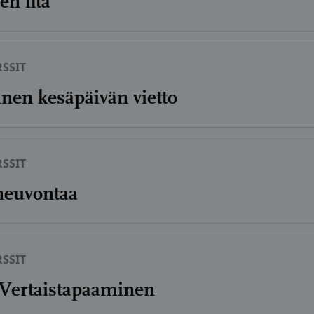
n ilta
SSIT
nen kesäpäivän vietto
SSIT
neuvontaa
SSIT
Vertaistapaaminen