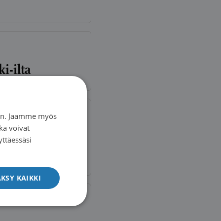
i-ilta
iin. Jaamme myös
ka voivat
äheisten
yttäessäsi
KSY KAIKKI