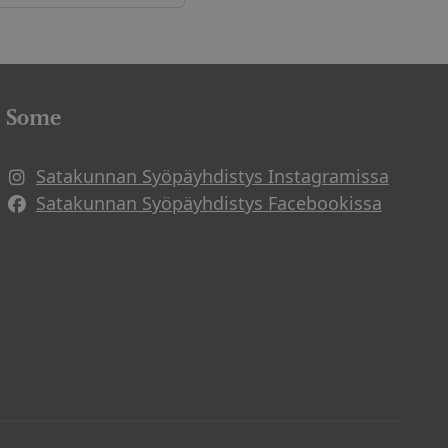
Some
Satakunnan Syöpäyhdistys Instagramissa
Avautuu uuteen ikkunaan
Satakunnan Syöpäyhdistys Facebookissa
Avautuu uuteen ikkunaan