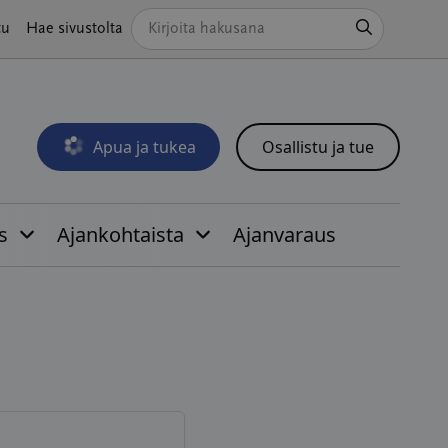
Hae
tu
Hae sivustolta
Apua ja tukea
Osallistu ja tue
Avautuu uudessa ikkunassa
s
Ajankohtaista
Ajanvaraus
i