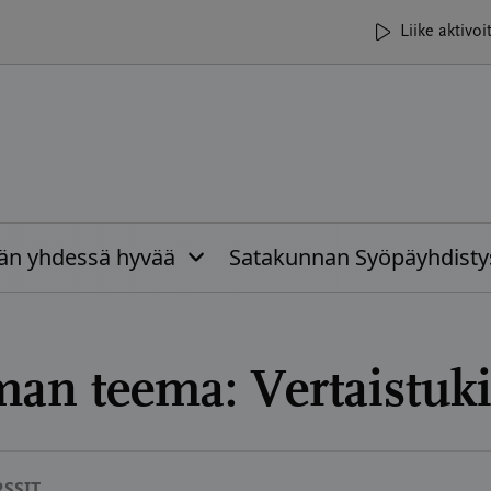
Liike aktivoi
ään yhdessä hyvää
Satakunnan Syöpäyhdisty
man teema:
Vertaistuk
SSIT