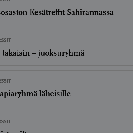
isosaston Kesätreffit Sahirannassa
SSIT
n takaisin – juoksuryhmä
SSIT
rapiaryhmä läheisille
SSIT