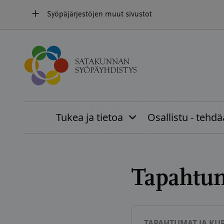
Hyppää
Syöpäjärjestöjen muut sivustot
sisältöön
Tukea ja tietoa
Osallistu - tehd
Tapahtu
TAPAHTUMAT JA KUR