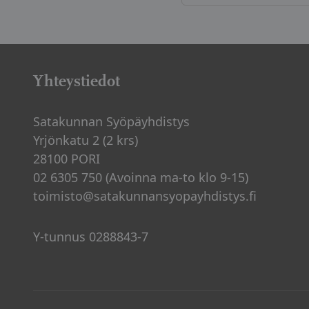
Artikkelien
sivutus
Yhteystiedot
Satakunnan Syöpäyhdistys
Yrjönkatu 2 (2 krs)
28100 PORI
02 6305 750 (Avoinna ma-to klo 9-15)
toimisto@satakunnansyopayhdistys.fi
Y-tunnus 0288843-7