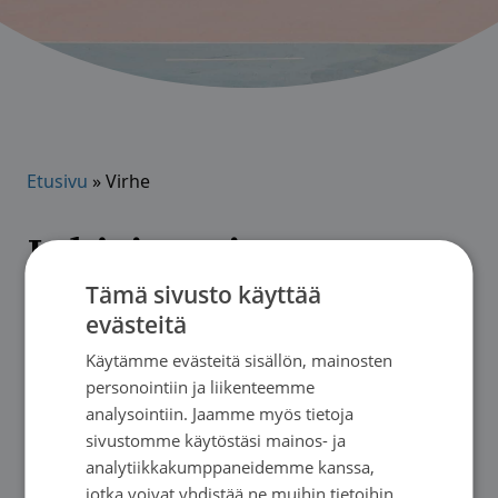
Etusivu
»
Virhe
Lahjoittamisessa
tapahtui jokin virhe
Tämä sivusto käyttää
evästeitä
Käytämme evästeitä sisällön, mainosten
Ole hyvä ja ole yhteydessä
personointiin ja liikenteemme
toimisto@satakunnansyopayhdistys.fi tai 02
analysointiin. Jaamme myös tietoja
6305 750 (Avoinna klo 9-15)
sivustomme käytöstäsi mainos- ja
analytiikkakumppaneidemme kanssa,
jotka voivat yhdistää ne muihin tietoihin,