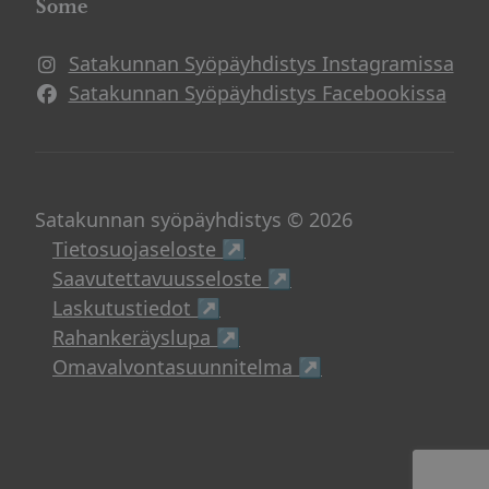
Some
Satakunnan Syöpäyhdistys Instagramissa
Avautuu uuteen ikkunaan
Satakunnan Syöpäyhdistys Facebookissa
Avautuu uuteen ikkunaan
Satakunnan syöpäyhdistys © 2026
Avautuu uuteen ikkunaan
Tietosuojaseloste ↗
Avautuu uuteen ikku
Saavutettavuusseloste ↗
Avautuu uuteen ikkunaan
Laskutustiedot ↗
Avautuu uuteen ikkunaan
Rahankeräyslupa ↗
Avautuu uuteen i
Omavalvontasuunnitelma ↗