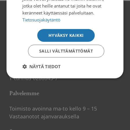
jotka olet heille antanut tai joita he ovat
keränneet käyttäessäsi palveluitaan.
Yhteystiedot
Tietosuojakäytäntö
Satakunnan Syöpäyhdistys
HYVÄKSY KAIKKI
Yrjönkatu 2 (2 krs)
28100 PORI
SALLI VÄLTTÄMÄTTÖMÄT
02 6305 750 (Avoinna ma-to klo 9-15)
toimisto@satakunnansyopayhdistys.fi
NÄYTÄ TIEDOT
Y-tunnus 0288843-7
Palvelemme
Toimisto avoinna ma-to kello 9 – 15
Vastaanotot ajanvarauksella