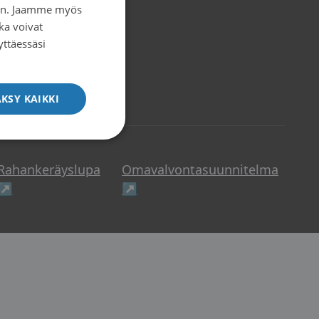
iin. Jaamme myös
ka voivat
yttäessäsi
KSY KAIKKI
Rahankeräyslupa
Omavalvontasuunnitelma
 ikkunaan
Avautuu uuteen ikkunaan
Avautuu uuteen ikkunaan
↗
↗