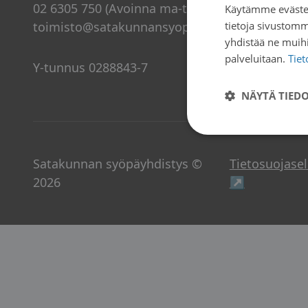
02 6305 750 (Avoinna ma-to klo 9-15)
Käytämme evästei
toimisto@satakunnansyopayhdistys.fi
tietoja sivustom
yhdistää ne muihin
palveluitaan.
Tie
Y-tunnus 0288843-7
NÄYTÄ TIED
Satakunnan syöpäyhdistys ©
Tietosuojase
Avautuu u
2026
↗