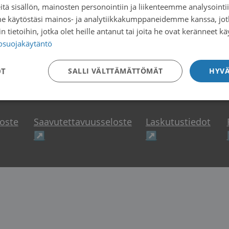
tä sisällön, mainosten personointiin ja liikenteemme analysoint
me käytöstäsi mainos- ja analytiikkakumppaneidemme kanssa, jot
 tietoihin, jotka olet heille antanut tai joita he ovat keränneet kä
tosuojakäytäntö
OT
SALLI VÄLTTÄMÄTTÖMÄT
HYVÄ
loste
Saavutettavuusseloste
Laskutustiedot
uteen ikkunaan
Avautuu uuteen ikkunaan
Avautuu uuteen
↗
↗