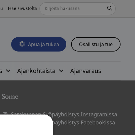
Hae
tu
Hae sivustolta
Apua ja tukea
Osallistu ja tue
Avautuu uudessa ikkunassa
s
Ajankohtaista
Ajanvaraus
Some
Satakunnan Syöpäyhdistys Instagramissa
Avautuu uuteen ikkunaan
Satakunnan Syöpäyhdistys Facebookissa
Avautuu uuteen ikkunaan