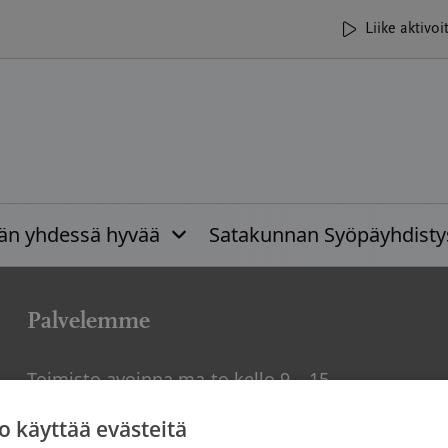
Liike aktivoi
ään yhdessä hyvää
Satakunnan Syöpäyhdisty
Palvelemme
Toimisto avoinna ma-to kello 9 – 15
Vastaanotot ajanvarauksella
o käyttää evästeitä