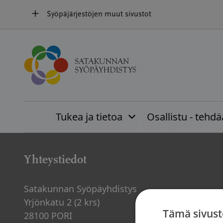
Hyppää
Syöpäjärjestöjen muut sivustot
sisältöön
Etusivu
»
Vapaaehtoistoiminta
Tukea ja tietoa
Osallistu - tehd
Yhteystiedot
Satakunnan Syöpäyhdistys
Yrjönkatu 2 (2 krs)
Tämä sivust
28100 PORI