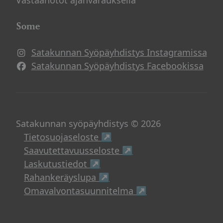
Vastaanotot ajanvarauksella
Some
Satakunnan Syöpäyhdistys Instagramissa
Avautuu uuteen ikkunaan
Satakunnan Syöpäyhdistys Facebookissa
Avautuu uuteen ikkunaan
Satakunnan syöpäyhdistys © 2026
Avautuu uuteen ikkunaan
Tietosuojaseloste ↗
Avautuu uuteen ikku
Saavutettavuusseloste ↗
Avautuu uuteen ikkunaan
Laskutustiedot ↗
Avautuu uuteen ikkunaan
Rahankeräyslupa ↗
Avautuu uuteen i
Omavalvontasuunnitelma ↗