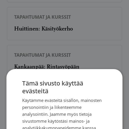
TAPAHTUMAT JA KURSSIT
Huittinen: Käsityökerho
TAPAHTUMAT JA KURSSIT
Kankaanpää: Rintasyöpään
sairastuneiden vertaistuellinen
Tämä sivusto käyttää
tapaaminen
evästeitä
Käytämme evästeitä sisällön, mainosten
personointiin ja liikenteemme
TAPAHTUMAT JA KURSSIT
analysointiin. Jaamme myös tietoja
sivustomme käytöstäsi mainos- ja
Kankaanpää: Vertaisryhmä
analytiikkakumppaneidemme kanssa,