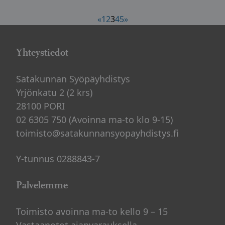
Artikkelien
«
1
2
3
4
5
»
sivutus
Yhteystiedot
Satakunnan Syöpäyhdistys
Yrjönkatu 2 (2 krs)
28100 PORI
02 6305 750 (Avoinna ma-to klo 9-15)
toimisto@satakunnansyopayhdistys.fi
Y-tunnus 0288843-7
Palvelemme
Toimisto avoinna ma-to kello 9 – 15