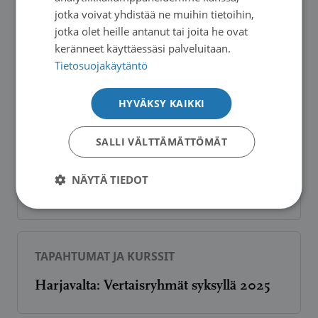
jotka voivat yhdistää ne muihin tietoihin,
jotka olet heille antanut tai joita he ovat
TAPAHTUMAT JA KURSSIT
keränneet käyttäessäsi palveluitaan.
Tietosuojakäytäntö
Säkylän ja Euran vertaistapaamiset
keväällä 2026
HYVÄKSY KAIKKI
SALLI VÄLTTÄMÄTTÖMÄT
TAPAHTUMAT JA KURSSIT
NÄYTÄ TIEDOT
Säkylän ja Euran vertaisryhmä
TAPAHTUMAT JA KURSSIT
Harjavalta: Vertaisryhmät syksyllä 2025