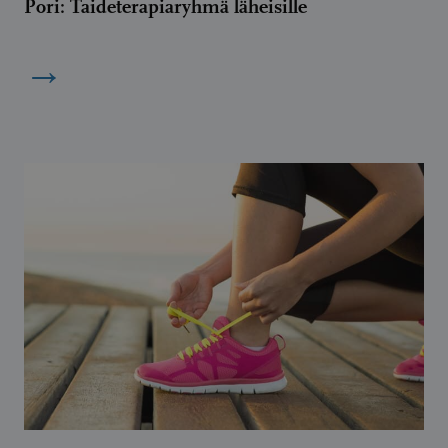
Pori: Taideterapiaryhmä läheisille
→