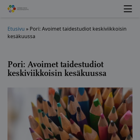
Hyppää
sisältöön
Etusivu
»
Pori: Avoimet taidestudiot keskiviikkoisin
kesäkuussa
Pori: Avoimet taidestudiot
keskiviikkoisin kesäkuussa