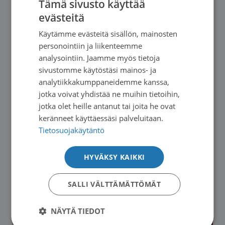
Tämä sivusto käyttää
evästeitä
Käytämme evästeitä sisällön, mainosten
personointiin ja liikenteemme
Seuraava: 31.08.2026
31.08. - 28.09.2026
analysointiin. Jaamme myös tietoja
Pori: Taideterapiaryhmä läheisille
sivustomme käytöstäsi mainos- ja
analytiikkakumppaneidemme kanssa,
→
jotka voivat yhdistää ne muihin tietoihin,
jotka olet heille antanut tai joita he ovat
keränneet käyttäessäsi palveluitaan.
Tietosuojakäytäntö
HYVÄKSY KAIKKI
SALLI VÄLTTÄMÄTTÖMÄT
NÄYTÄ TIEDOT