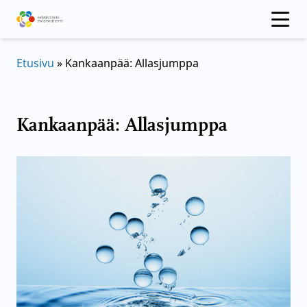
Hyppää
sisältöön
Etusivu
»
Kankaanpää: Allasjumppa
Kankaanpää: Allasjumppa