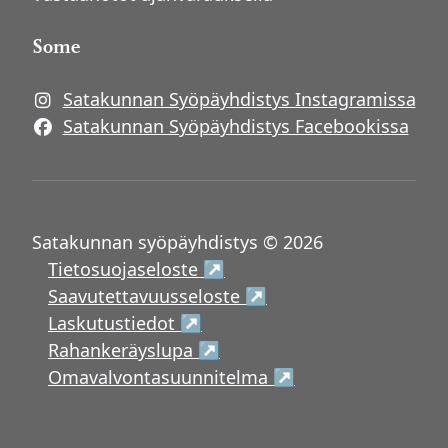
Some
Satakunnan Syöpäyhdistys Instagramissa
Avautuu uuteen ikkunaan
Satakunnan Syöpäyhdistys Facebookissa
Avautuu uuteen ikkunaan
Satakunnan syöpäyhdistys © 2026
Avautuu uuteen ikkunaan
Tietosuojaseloste ↗
Avautuu uuteen ikku
Saavutettavuusseloste ↗
Avautuu uuteen ikkunaan
Laskutustiedot ↗
Avautuu uuteen ikkunaan
Rahankeräyslupa ↗
Avautuu uuteen i
Omavalvontasuunnitelma ↗