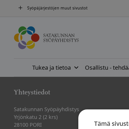
Hyppää
Syöpäjärjestöjen muut sivustot
sisältöön
Etusivu
»
Palvelut
Tukea ja tietoa
Osallistu - tehd
Yhteystiedot
Satakunnan Syöpäyhdistys
Yrjönkatu 2 (2 krs)
Tämä sivust
28100 PORI