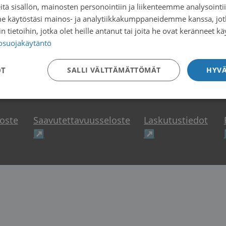
tä sisällön, mainosten personointiin ja liikenteemme analysoint
me käytöstäsi mainos- ja analytiikkakumppaneidemme kanssa, jot
 tietoihin, jotka olet heille antanut tai joita he ovat keränneet kä
tosuojakäytäntö
OT
SALLI VÄLTTÄMÄTTÖMÄT
HYVÄ
loste
Saavutettavuusseloste
Laskutustiedot
uteen ikkunaan
Avautuu uuteen ikkunaan
Avautuu uuteen
↗
↗