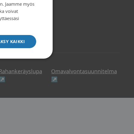
iin. Jaamme myös
ka voivat
yttäessäsi
KSY KAIKKI
Rahankeräyslupa
Omavalvontasuunnitelma
 ikkunaan
Avautuu uuteen ikkunaan
Avautuu uuteen ikkunaan
↗
↗