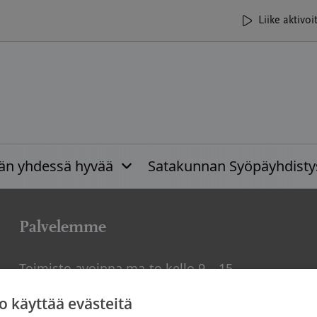
Liike aktivoi
ään yhdessä hyvää
Satakunnan Syöpäyhdisty
Palvelemme
Toimisto avoinna ma-to kello 9 – 15
Vastaanotot ajanvarauksella
o käyttää evästeitä