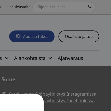
Hae
tu
Hae sivustolta
Apua ja tukea
Osallistu ja tue
Avautuu uudessa ikkunassa
s
Ajankohtaista
Ajanvaraus
Some
Satakunnan Syöpäyhdistys Instagramissa
Avautuu uuteen ikkunaan
Satakunnan Syöpäyhdistys Facebookissa
Avautuu uuteen ikkunaan