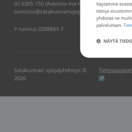
02 6305 750 (Avoinna ma-to klo 9-15)
Käytämme evästei
toimisto@satakunnansyopayhdistys.fi
tietoja sivustom
yhdistää ne muihin
palveluitaan.
Tie
Y-tunnus 0288843-7
NÄYTÄ TIED
Satakunnan syöpäyhdistys ©
Tietosuojase
Avautuu u
2026
↗