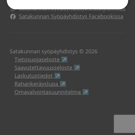
Satakunnan Syöpäyhdistys Instagramissa
Avautuu uuteen ikkunaan
Satakunnan Syöpäyhdistys Facebookissa
Avautuu uuteen ikkunaan
Satakunnan syöpäyhdistys © 2026
Avautuu uuteen ikkunaan
Tietosuojaseloste ↗
Avautuu uuteen ikku
Saavutettavuusseloste ↗
Avautuu uuteen ikkunaan
Laskutustiedot ↗
Avautuu uuteen ikkunaan
Rahankeräyslupa ↗
Avautuu uuteen i
Omavalvontasuunnitelma ↗