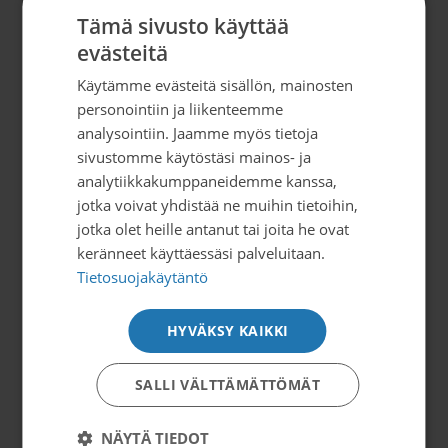
Tämä sivusto käyttää
Yhteystiedot
evästeitä
Satakunnan Syöpäyhdistys
Käytämme evästeitä sisällön, mainosten
Yrjönkatu 2 (2 krs)
personointiin ja liikenteemme
28100 PORI
analysointiin. Jaamme myös tietoja
sivustomme käytöstäsi mainos- ja
02 6305 750 (Avoinna ma-to klo 9-15)
analytiikkakumppaneidemme kanssa,
toimisto@satakunnansyopayhdistys.fi
jotka voivat yhdistää ne muihin tietoihin,
jotka olet heille antanut tai joita he ovat
Y-tunnus 0288843-7
keränneet käyttäessäsi palveluitaan.
Tietosuojakäytäntö
Palvelemme
HYVÄKSY KAIKKI
Toimisto avoinna ma-to kello 9 – 15
Vastaanotot ajanvarauksella
SALLI VÄLTTÄMÄTTÖMÄT
Some
NÄYTÄ TIEDOT