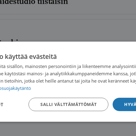
idestudio tiistaisin
yönohjaus
o käyttää evästeitä
tä sisällön, mainosten personointiin ja liikenteemme analysoint
me käytöstäsi mainos- ja analytiikkakumppaneidemme kanssa, jot
 tietoihin, jotka olet heille antanut tai joita he ovat keränneet kä
ssit
tosuojakäytäntö
OT
SALLI VÄLTTÄMÄTTÖMÄT
HYVÄ