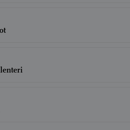
ot
enteri
a