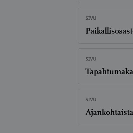
SIVU
Paikallisosast
SIVU
Tapahtumakal
SIVU
Ajankohtaist