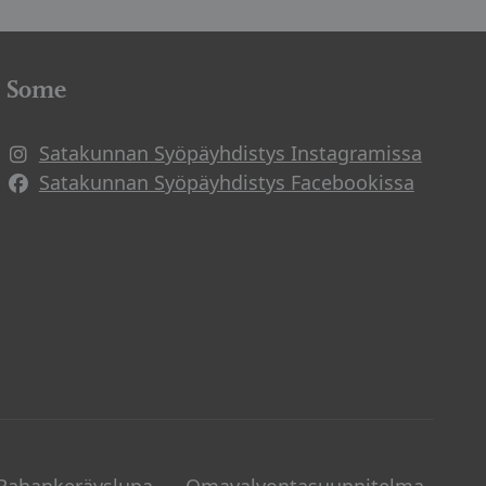
Some
Satakunnan Syöpäyhdistys Instagramissa
Avautuu uuteen ikkunaan
Satakunnan Syöpäyhdistys Facebookissa
Avautuu uuteen ikkunaan