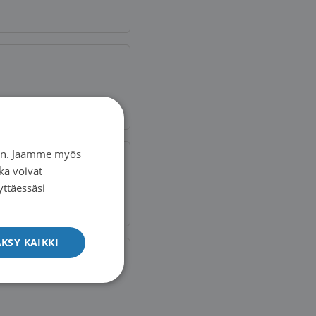
iin. Jaamme myös
ka voivat
yttäessäsi
KSY KAIKKI