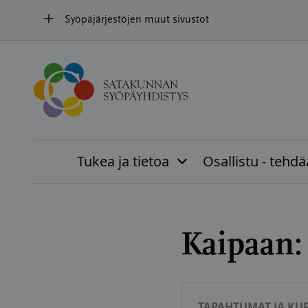
Hyppää
Syöpäjärjestöjen muut sivustot
sisältöön
Tukea ja tietoa
Osallistu - tehd
Kaipaan
TAPAHTUMAT JA KUR