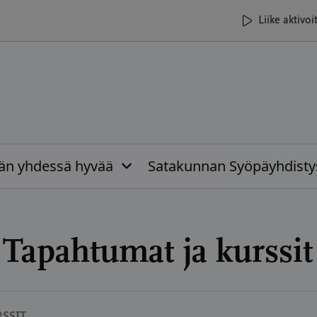
Liike aktivoi
ään yhdessä hyvää
Satakunnan Syöpäyhdisty
:
Tapahtumat ja kurssit
SSIT