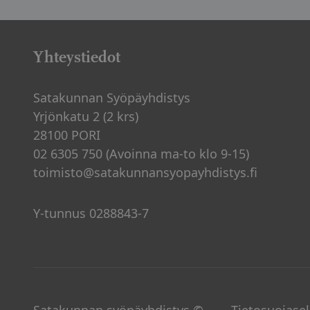
Artikkelien
sivutus
Yhteystiedot
Satakunnan Syöpäyhdistys
Yrjönkatu 2 (2 krs)
28100 PORI
02 6305 750 (Avoinna ma-to klo 9-15)
toimisto@satakunnansyopayhdistys.fi
Y-tunnus 0288843-7