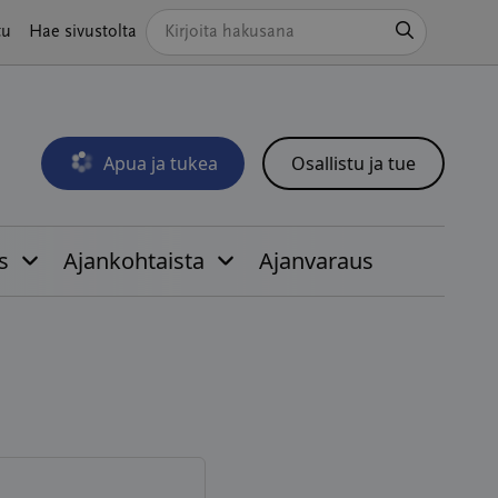
Hae
tu
Hae sivustolta
Apua ja tukea
Osallistu ja tue
Avautuu uudessa ikkunassa
s
Ajankohtaista
Ajanvaraus