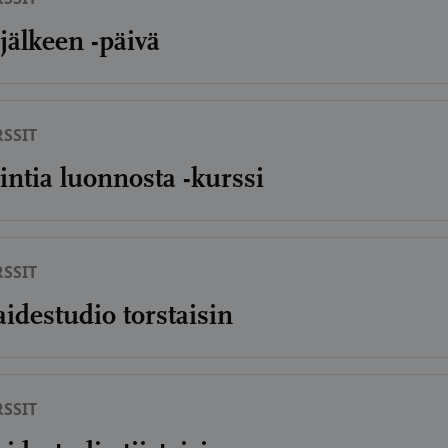
jälkeen -päivä
SSIT
intia luonnosta -kurssi
SSIT
aidestudio torstaisin
SSIT