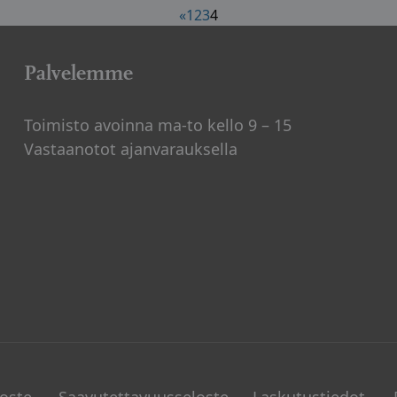
«
1
2
3
4
Palvelemme
Toimisto avoinna ma-to kello 9 – 15
Vastaanotot ajanvarauksella