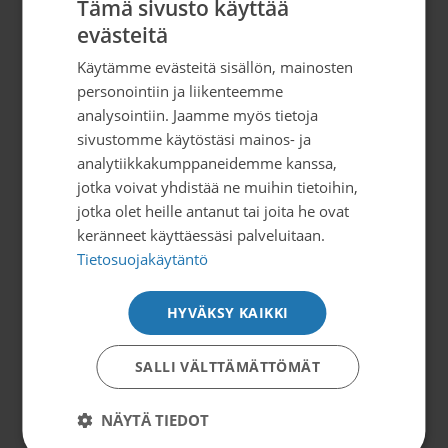
Tämä sivusto käyttää
evästeitä
Satakunnan Syöpäyhdistys
Käytämme evästeitä sisällön, mainosten
Yrjönkatu 2 (2 krs)
personointiin ja liikenteemme
28100 PORI
analysointiin. Jaamme myös tietoja
02 6305 750 (Avoinna ma-to klo 9-15)
sivustomme käytöstäsi mainos- ja
toimisto@satakunnansyopayhdistys.fi
analytiikkakumppaneidemme kanssa,
jotka voivat yhdistää ne muihin tietoihin,
Y-tunnus 0288843-7
jotka olet heille antanut tai joita he ovat
keränneet käyttäessäsi palveluitaan.
Palvelemme
Tietosuojakäytäntö
Toimisto avoinna ma-to kello 9 – 15
HYVÄKSY KAIKKI
Vastaanotot ajanvarauksella
SALLI VÄLTTÄMÄTTÖMÄT
Some
NÄYTÄ TIEDOT
Satakunnan Syöpäyhdistys Instagramissa